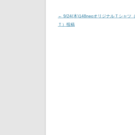
投
←
9/24(木)148neoオリジナルＴシャツ
稿
Ｔ）投稿
ナ
ビ
ゲ
ー
シ
ョ
ン