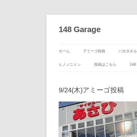
コ
ン
テ
148 Garage
ン
ツ
へ
ス
キ
ッ
ホーム
アミーゴ投稿
バカタオル
プ
ヒノノニトン
投稿はこちら
14
9/24(木)アミーゴ投稿