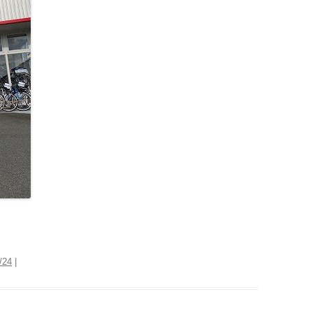
。
/24
|