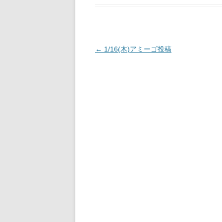
投
←
1/16(木)アミーゴ投稿
稿
ナ
ビ
ゲ
ー
シ
ョ
ン