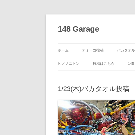
コ
ン
テ
148 Garage
ン
ツ
へ
ス
キ
ッ
ホーム
アミーゴ投稿
バカタオル
プ
ヒノノニトン
投稿はこちら
14
1/23(木)バカタオル投稿