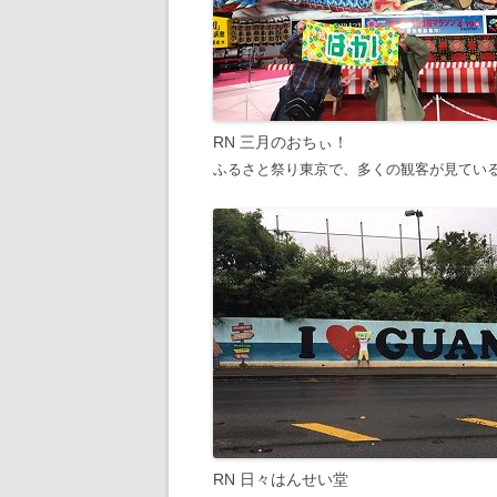
RN 三月のおちぃ！
ふるさと祭り東京で、多くの観客が見てい
RN 日々はんせい堂