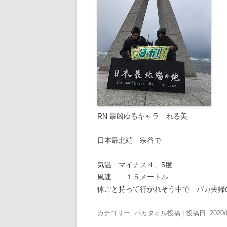
RN 最凶ゆるキャラ れる美
日本最北端 宗谷で
気温 マイナス４、5度
風速 １５メートル
体ごと持って行かれそう中で バカ夫婦
カテゴリー:
バカタオル投稿
| 投稿日:
2020/