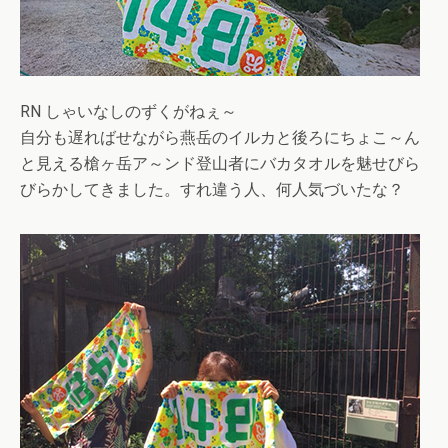
RN しゃいなしのずくがねぇ～
自分も遅ればせながら燕岳のイルカと後ろにちょこ～ん
と見える槍ヶ岳ア～ンド登山者にバカタオルを魅せびら
びらかしてきました。すれ違う人、何人気づいたな？