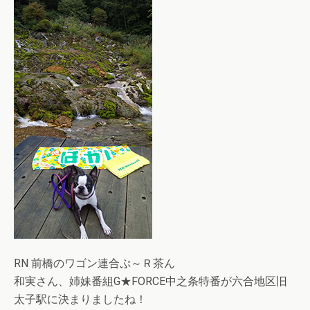
RN 前橋のワゴン連合ぷ～Ｒ茶ん
和実さん、姉妹番組G★FORCE中之条特番が六合地区旧
太子駅に決まりましたね！