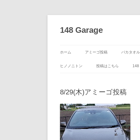
コ
ン
テ
148 Garage
ン
ツ
へ
ス
キ
ッ
ホーム
アミーゴ投稿
バカタオル
プ
ヒノノニトン
投稿はこちら
14
8/29(木)アミーゴ投稿