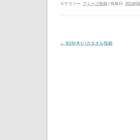
カテゴリー:
アミーゴ投稿
| 投稿日:
2019/08
投
←
8/29(木)バカタオル投稿
稿
ナ
ビ
ゲ
ー
シ
ョ
ン