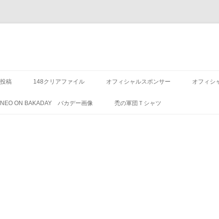
投稿
148クリアファイル
オフィシャルスポンサー
オフィシ
8 NEO ON BAKADAY バカデー画像
禿の軍団Ｔシャツ