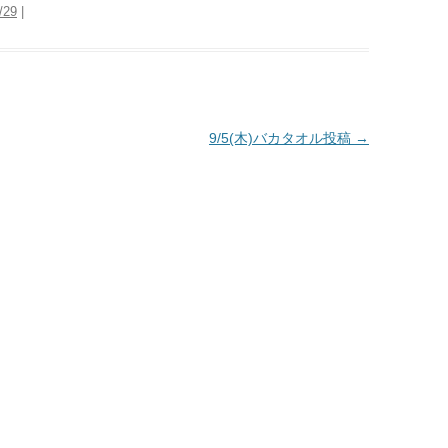
/29
|
9/5(木)バカタオル投稿
→