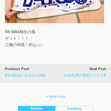
RN MAX桐生の孫
ゲット！！！
三種の神器！的な♪♪♪
Previous Post
Next Post
5/30(木)バカタオル投稿
6/6(木)禿の軍団Ｔシャツ
Back to top
Mobile
Desktop