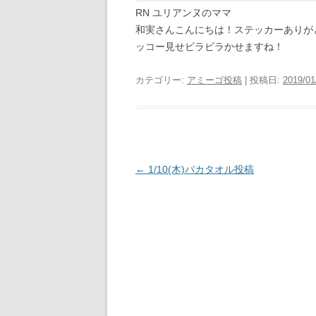
RN ユリアンヌのママ
和実さんこんにちは！ステッカーありが
ッコー見せビラビラかせますね！
カテゴリー:
アミーゴ投稿
| 投稿日:
2019/01
投
←
1/10(木)バカタオル投稿
稿
ナ
ビ
ゲ
ー
シ
ョ