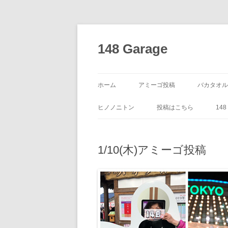
コ
ン
テ
148 Garage
ン
ツ
へ
ス
キ
ッ
ホーム
アミーゴ投稿
バカタオル
プ
ヒノノニトン
投稿はこちら
14
1/10(木)アミーゴ投稿