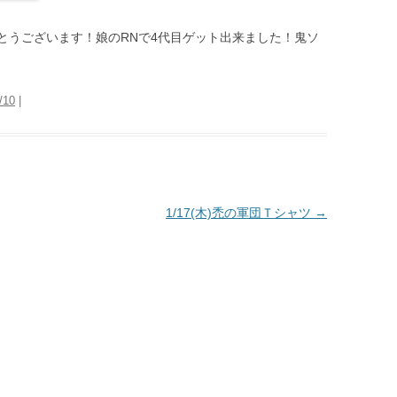
とうございます！娘のRNで4代目ゲット出来ました！鬼ソ
/10
|
1/17(木)禿の軍団Ｔシャツ
→