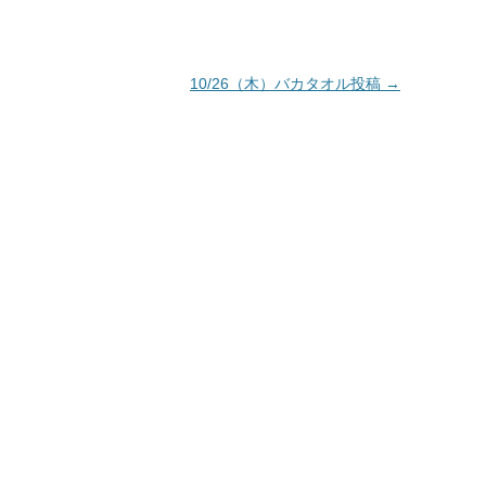
10/26（木）バカタオル投稿
→