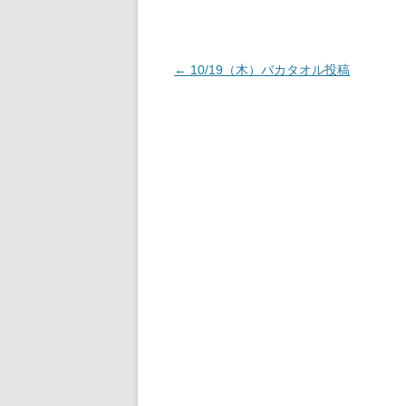
投
←
10/19（木）バカタオル投稿
稿
ナ
ビ
ゲ
ー
シ
ョ
ン