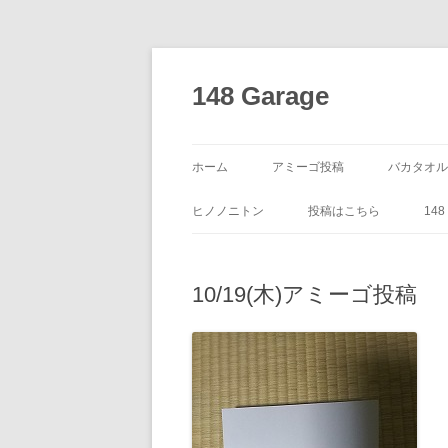
コ
ン
テ
148 Garage
ン
ツ
へ
ス
キ
ッ
ホーム
アミーゴ投稿
バカタオル
プ
ヒノノニトン
投稿はこちら
14
10/19(木)アミーゴ投稿