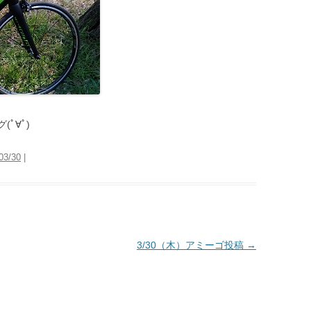
ﾟ∀ﾟ)
03/30
|
3/30（木）アミーゴ投稿
→