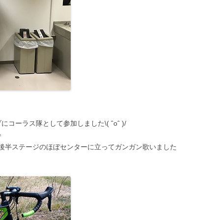
ライブにコーラス隊として参加しました\( ˆoˆ )/
♪
後半ステージのほぼセンターに立ってガンガン歌いました