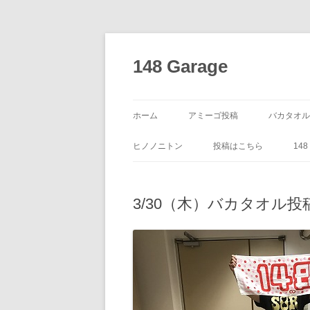
コ
ン
テ
148 Garage
ン
ツ
へ
ス
キ
ッ
ホーム
アミーゴ投稿
バカタオル
プ
ヒノノニトン
投稿はこちら
14
3/30（木）バカタオル投