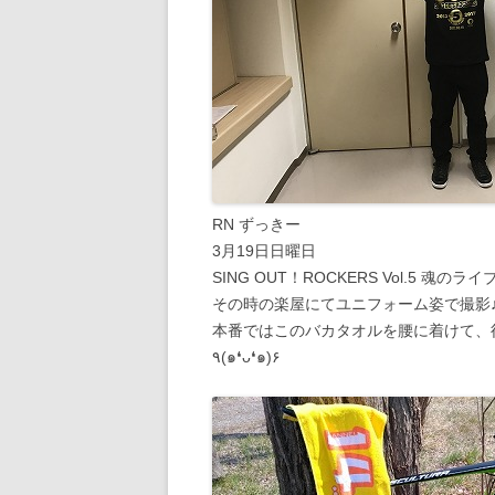
RN ずっきー
3月19日日曜日
SING OUT！ROCKERS Vol.5 魂の
その時の楽屋にてユニフォーム姿で撮影
本番ではこのバカタオルを腰に着けて、
٩(๑❛ᴗ❛๑)۶