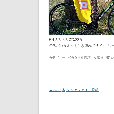
RN ガリガリ君100％
初代バカタオルを引き連れてサイクリング(
カテゴリー:
バカタオル投稿
| 投稿日:
2017/
投
←
3/30(木)クリアファイル投稿
稿
ナ
ビ