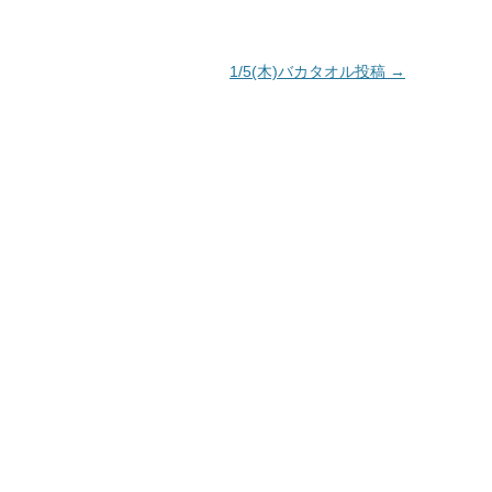
1/5(木)バカタオル投稿
→