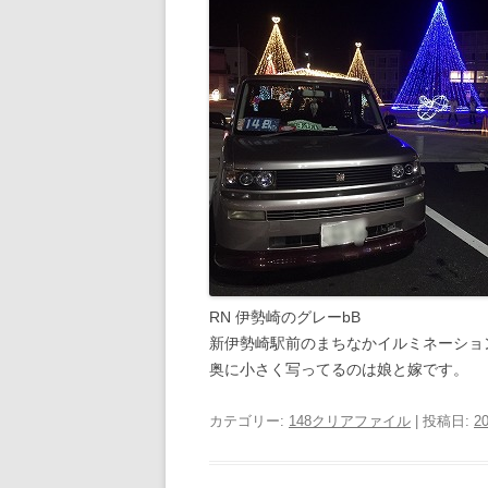
RN 伊勢崎のグレーbB
新伊勢崎駅前のまちなかイルミネーショ
奥に小さく写ってるのは娘と嫁です。
カテゴリー:
148クリアファイル
| 投稿日:
20