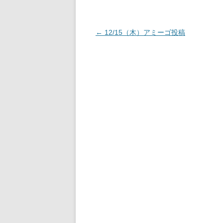
投
←
12/15（木）アミーゴ投稿
稿
ナ
ビ
ゲ
ー
シ
ョ
ン