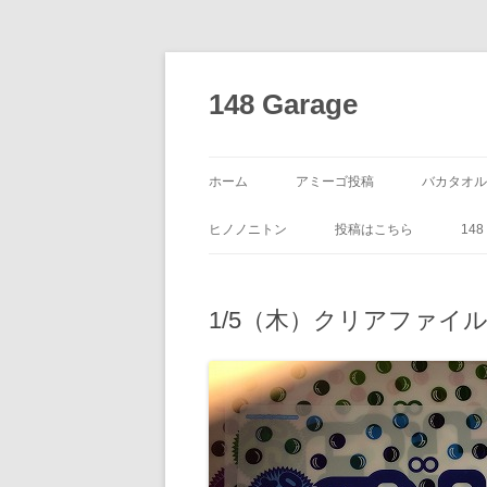
コ
ン
テ
148 Garage
ン
ツ
へ
ス
キ
ッ
ホーム
アミーゴ投稿
バカタオル
プ
ヒノノニトン
投稿はこちら
14
1/5（木）クリアファイ