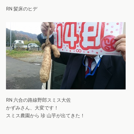
RN 髪床のヒデ
RN 六合の路線野郎スミス大佐
かずみさん、大変です！
スミス農園から 珍 山芋が出てきた！