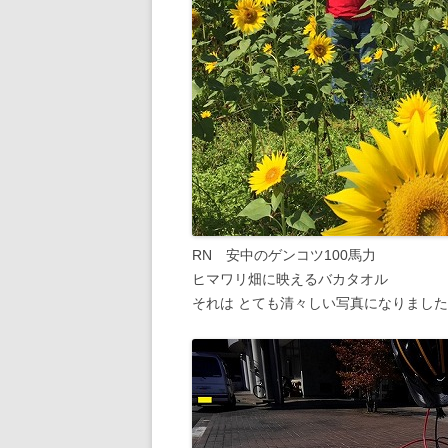
RN 安中のゲンコツ100馬力
ヒマワリ畑に映えるバカタオル
それは とても清々しい写真になりまし