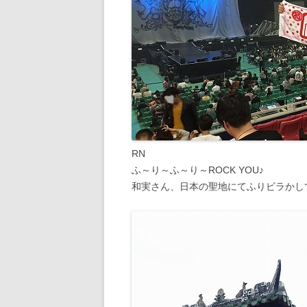
RN
ふ～り～ふ～り～ROCK YOU♪
和実さん、日本の聖地にてふりビラかし