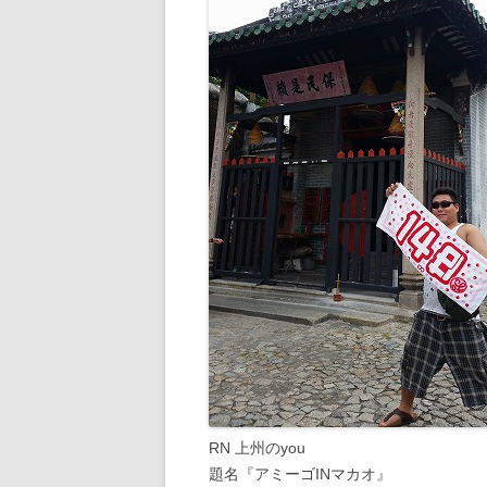
RN 上州のyou
題名『アミーゴINマカオ』