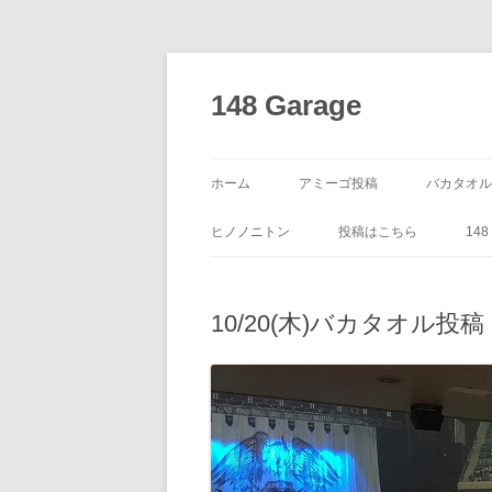
コ
ン
テ
148 Garage
ン
ツ
へ
ス
キ
ッ
ホーム
アミーゴ投稿
バカタオル
プ
ヒノノニトン
投稿はこちら
14
10/20(木)バカタオル投稿