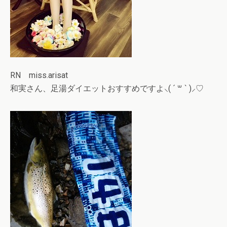
RN miss.arisat
和実さん、足湯ダイエットおすすめですよ⸜( ´ ꒳ ` )⸝♡︎