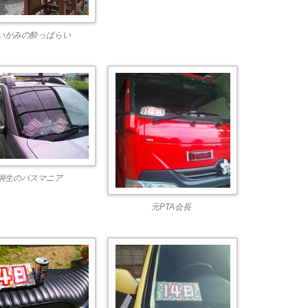
いがみの酔っぱらい
桐生のバスマニア
元PTA会長