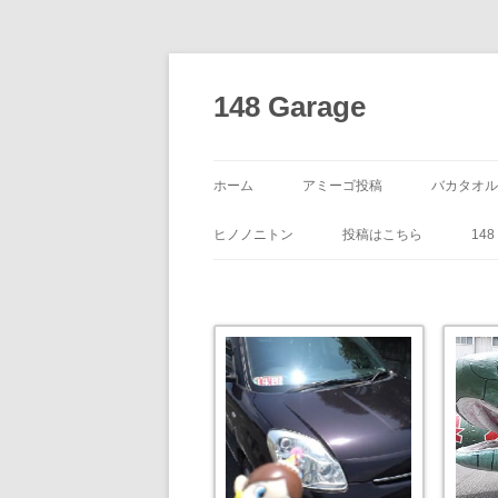
コ
ン
テ
148 Garage
ン
ツ
へ
ス
キ
ッ
ホーム
アミーゴ投稿
バカタオル
プ
ヒノノニトン
投稿はこちら
14