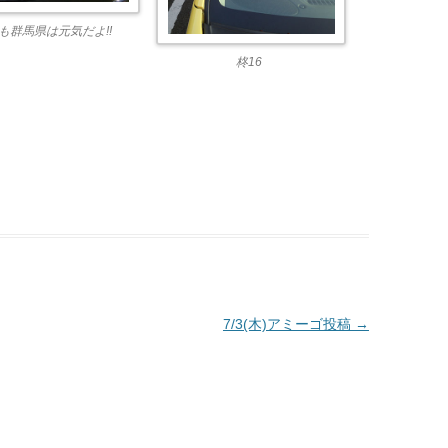
も群馬県は元気だよ!!
柊16
7/3(木)アミーゴ投稿
→