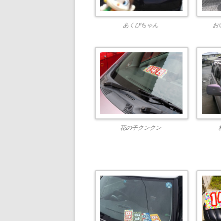
あくびちゃん
お
花の子クンクン