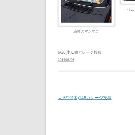
今日
高崎のマシマロ
6/26(木)148ガレージ投稿
2014/06/26
投
←
6/19(木)148ガレージ投稿
稿
ナ
ビ
ゲ