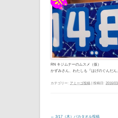
RN キジムナーのムスメ（仮）
かずみさん、わたしも『はげのぐんだん
カテゴリー:
アミーゴ投稿
| 投稿日:
2016/03
投
←
3/17（木）バカタオル投稿