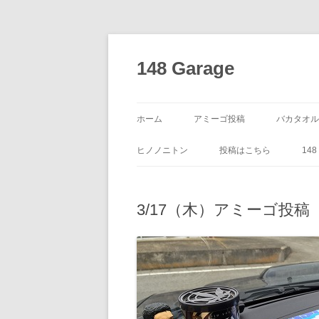
コ
ン
テ
148 Garage
ン
ツ
へ
ス
キ
ッ
ホーム
アミーゴ投稿
バカタオル
プ
ヒノノニトン
投稿はこちら
14
3/17（木）アミーゴ投稿