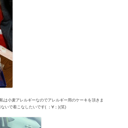
`о)私は小麦アレルギーなのでアレルギー用のケーキを頂きま
いで着こなしたいです( ；∀；)(笑)