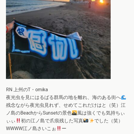
RN 上州のT・omika
夜光虫を見にはるばる群馬の地を離れ、海のある街へ
残念ながら夜光虫見れず、せめてこれだけはと（笑）江
ノ島のBeachからSunsetの景色
風は強くでも気持ちぃ
ぃぃ
初の江ノ島で爪痕残した写真
でした（笑）
WWWW江ノ島さいこぉ
ー