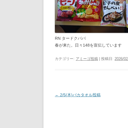
RN タードクパパ
春が来た。日々148を宣伝しています
カテゴリー:
アミーゴ投稿
| 投稿日:
2026/02
投
←
2/5(木)バカタオル投稿
稿
ナ
ビ
ゲ