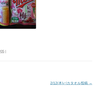
/05
|
2/12(木)バカタオル投稿
→