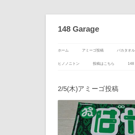
コ
ン
テ
148 Garage
ン
ツ
へ
ス
キ
ッ
ホーム
アミーゴ投稿
バカタオル
プ
ヒノノニトン
投稿はこちら
14
2/5(木)アミーゴ投稿