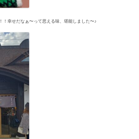
！！幸せだなぁ〜って思える味、堪能しました〜♪