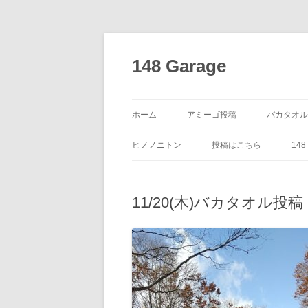
コ
ン
テ
148 Garage
ン
ツ
へ
ス
キ
ッ
ホーム
アミーゴ投稿
バカタオル
プ
ヒノノニトン
投稿はこちら
14
11/20(木)バカタオル投稿