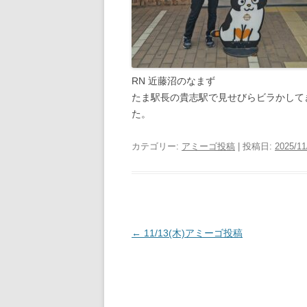
RN 近藤沼のなまず
たま駅長の貴志駅で見せびらビラかして
た。
カテゴリー:
アミーゴ投稿
| 投稿日:
2025/11
投
←
11/13(木)アミーゴ投稿
稿
ナ
ビ