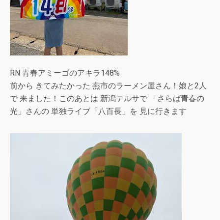
RN 青春アミーゴのアキラ148%
前から きてみたかった 燕市のラーメン屋さん！娘と2人
で 来ました！このあとは 新潟テルサで 「さらば青春の
光」さんの 単独ライブ「八百長」を 見に行きます