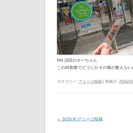
RN 沼田のオーちゃん
この絆創膏でどうにかその傷が癒えない
カテゴリー:
アミーゴ投稿
| 投稿日:
2025/03
投
←
3/20(木)アミーゴ投稿
稿