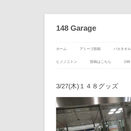
コ
ン
テ
148 Garage
ン
ツ
へ
ス
キ
ッ
ホーム
アミーゴ投稿
バカタオル
プ
ヒノノニトン
投稿はこちら
14
3/27(木)１４８グッズ