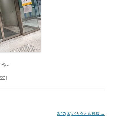
かな…
/27
|
3/27(木)バカタオル投稿
→