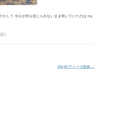
ビラかして 今心が何も信じられないまま咲いていたのは my
/27
|
3/6(木)アミーゴ投稿
→