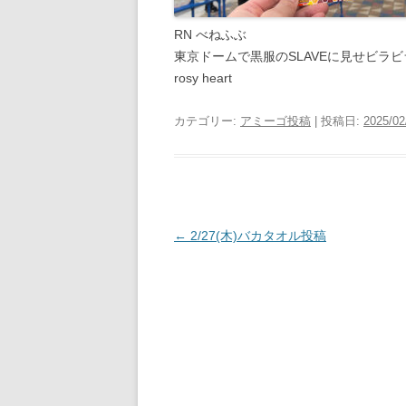
RN べねふぶ
東京ドームで黒服のSLAVEに見せビラ
rosy heart
カテゴリー:
アミーゴ投稿
| 投稿日:
2025/02
投
←
2/27(木)バカタオル投稿
稿
ナ
ビ
ゲ
ー
シ