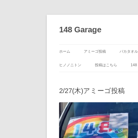
コ
ン
テ
148 Garage
ン
ツ
へ
ス
キ
ッ
ホーム
アミーゴ投稿
バカタオル
プ
ヒノノニトン
投稿はこちら
14
2/27(木)アミーゴ投稿