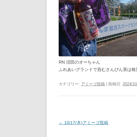
RN 沼田のオーちゃん
ふれあいグランドで呑むさんぴん茶は格
カテゴリー:
アミーゴ投稿
| 投稿日:
2024/10
投
←
10/17(木)アミーゴ投稿
稿