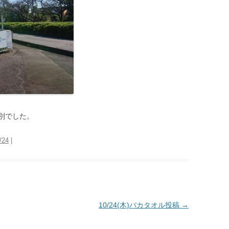
別でした。
/24
|
10/24(木)バカタオル投稿
→