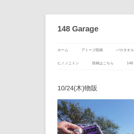
コ
ン
テ
148 Garage
ン
ツ
へ
ス
キ
ッ
ホーム
アミーゴ投稿
バカタオル
プ
ヒノノニトン
投稿はこちら
14
10/24(木)物販