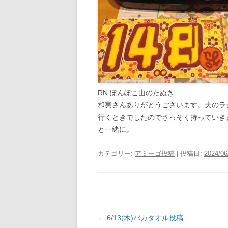
RN ぽんぽこ山のたぬき
和実さんありがとうございます。夫のラ
行くときでしたのでさっそく持っていき
と一緒に。
カテゴリー:
アミーゴ投稿
| 投稿日:
2024/06
投
←
6/13(木)バカタオル投稿