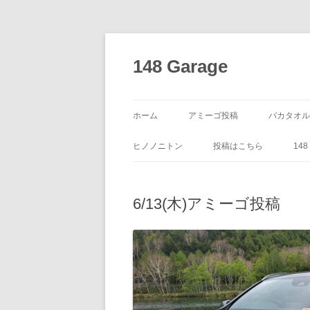
コ
ン
テ
148 Garage
ン
ツ
へ
ス
キ
ッ
ホーム
アミーゴ投稿
バカタオル
プ
ヒノノニトン
投稿はこちら
14
6/13(木)アミーゴ投稿