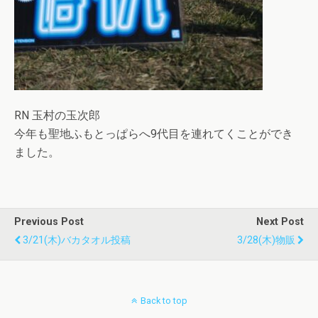
RN 玉村の玉次郎
今年も聖地ふもとっぱらへ9代目を連れてくことができ
ました。
Previous Post
Next Post
3/21(木)バカタオル投稿
3/28(木)物販
Back to top