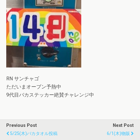
RN サンチャゴ
ただいまオーブン予熱中
9代目バカステッカー絶賛チャレンジ中
Previous Post
Next Post
5/25(木)バカタオル投稿
6/1(木)物販