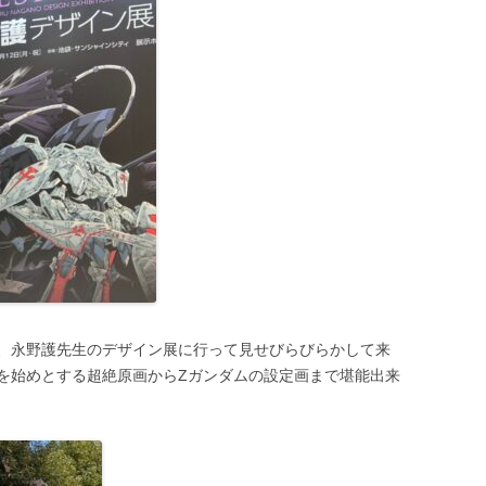
、永野護先生のデザイン展に行って見せびらびらかして来
を始めとする超絶原画からΖガンダムの設定画まで堪能出来