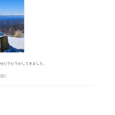
見せビラビラかしてきました。
/15
|