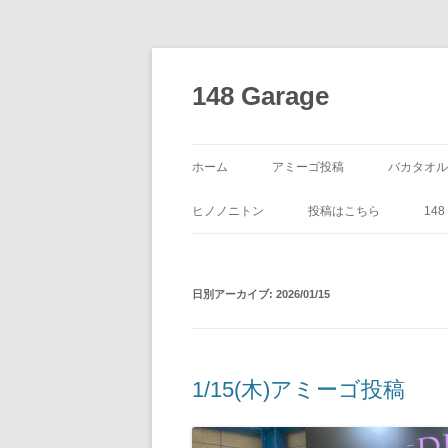
コ
ン
テ
148 Garage
ン
ツ
へ
ス
キ
ッ
ホーム
アミーゴ投稿
バカタオル
プ
ヒノノニトン
投稿はこちら
14
日別アーカイブ:
2026/01/15
1/15(木)アミーゴ投稿