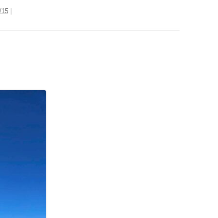
/15
|