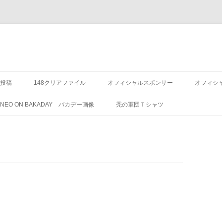
投稿
148クリアファイル
オフィシャルスポンサー
オフィシ
8 NEO ON BAKADAY バカデー画像
禿の軍団Ｔシャツ