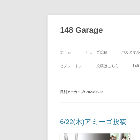
コ
ン
テ
148 Garage
ン
ツ
へ
ス
キ
ッ
ホーム
アミーゴ投稿
バカタオル
プ
ヒノノニトン
投稿はこちら
14
日別アーカイブ:
2023/06/22
6/22(木)アミーゴ投稿