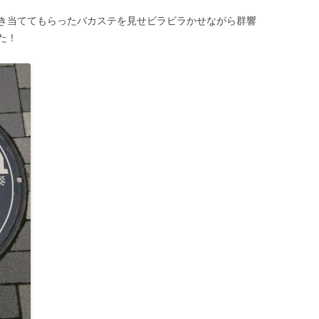
き当ててもらったバカステを見せビラビラかせながら群響
た！