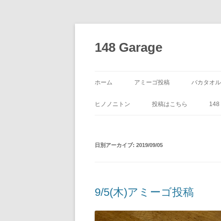
コ
ン
テ
148 Garage
ン
ツ
へ
ス
キ
ッ
ホーム
アミーゴ投稿
バカタオル
プ
ヒノノニトン
投稿はこちら
14
日別アーカイブ:
2019/09/05
9/5(木)アミーゴ投稿