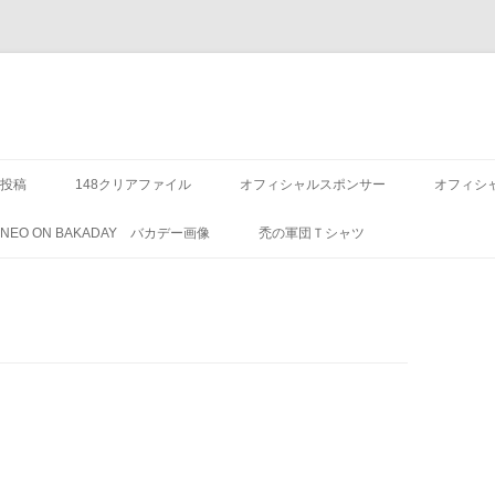
投稿
148クリアファイル
オフィシャルスポンサー
オフィシ
8 NEO ON BAKADAY バカデー画像
禿の軍団Ｔシャツ