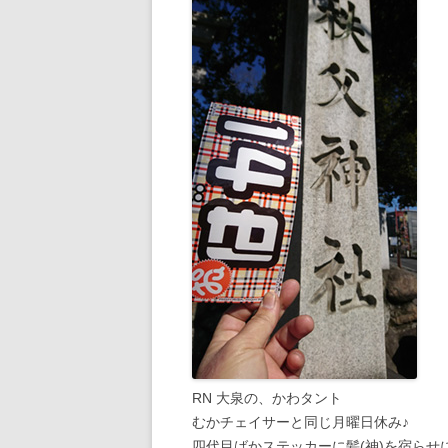
RN 大泉の、かわタント
むかチェイサーと同じ月曜日休み♪
四代目ばかステッカーに髪(神)を宿らせ