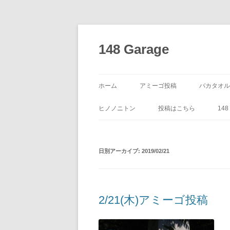
コ
ン
テ
148 Garage
ン
ツ
へ
ス
キ
ッ
ホーム
アミーゴ投稿
バカタオル
プ
ヒノノニトン
投稿はこちら
14
日別アーカイブ:
2019/02/21
2/21(木)アミーゴ投稿