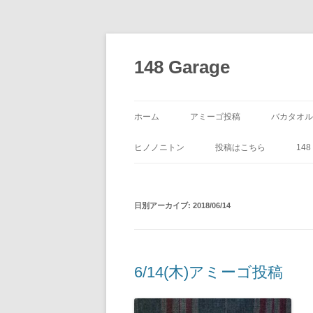
コ
ン
テ
148 Garage
ン
ツ
へ
ス
キ
ッ
ホーム
アミーゴ投稿
バカタオル
プ
ヒノノニトン
投稿はこちら
14
日別アーカイブ:
2018/06/14
6/14(木)アミーゴ投稿