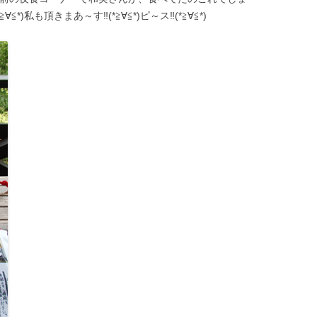
≦*)私も頂きまあ～す‼(*≧∀≦*)ピ～ス‼(*≧∀≦*)