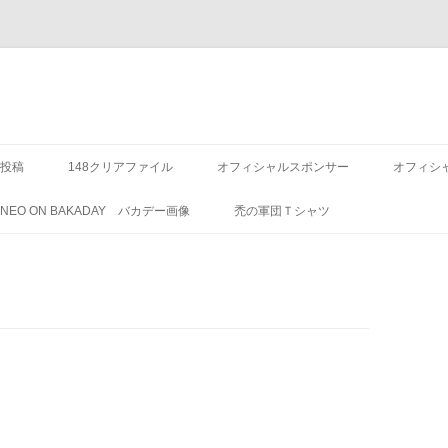
投稿
148クリアファイル
オフィシャルスポンサー
オフィシ
8 NEO ON BAKADAY バカデー画像
禿の軍団Ｔシャツ