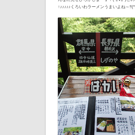
↑♪♪♪♪♪くろいわラーメンうまいよね～‼(*≧∀