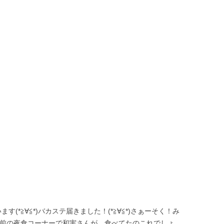
(*≧∀≦*)バカステ届きました！(*≧∀≦*)さぁーそく！み
)この前の夜食コーナーで和実さんが、食べてたのこれでしょ