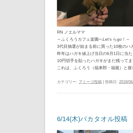
RN ノエルママ
～ふくろうカフェ楽園へLet’s らgo！～
3代目抽選が始まる前に買った10枚のハ
昨年はハガキ値上げ当日の6月1日に当た
10円切手を貼ったハガキがまだ残ってま
これは、ふくろう（福来郎・福籠）と接し
カテゴリー:
アミーゴ投稿
| 投稿日:
2018/06
6/14(木)バカタオル投稿