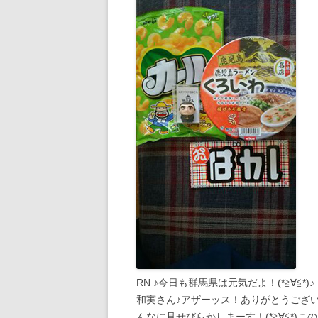
RN ♪今日も群馬県は元気だよ！(*≧∀≦*)♪
和実さん♪アザーッス！ありがとうございます
んなに見せびらかしまーす！(*≧∀≦*