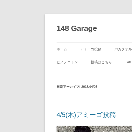
コ
ン
テ
148 Garage
ン
ツ
へ
ス
キ
ッ
ホーム
アミーゴ投稿
バカタオル
プ
ヒノノニトン
投稿はこちら
14
日別アーカイブ:
2018/04/05
4/5(木)アミーゴ投稿