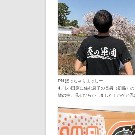
RN ぽっちゃりよっしー
4／1小田原に住む息子の長男（初孫）
雑の中、見せびらかしました！ハゲと禿