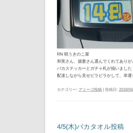
RN 唄うきのこ屋
和実さん、揚妻さん選んでくれてありが
バカステッカーとガチャ札が揃いました
配達しながら見せビラビラかして、幸運
カテゴリー:
アミーゴ投稿
| 投稿日:
2018/04
4/5(木)バカタオル投稿