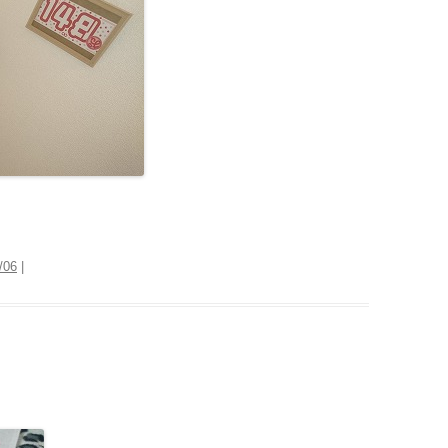
/06
|