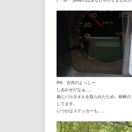
(*・ω・*)綿棒のは見せびらかせません
RN 吉井のよっしー
しあわせだなぁ…。
娘にバカタオルを取られたため、相棒の
してます。
いつかはステッカーも…。