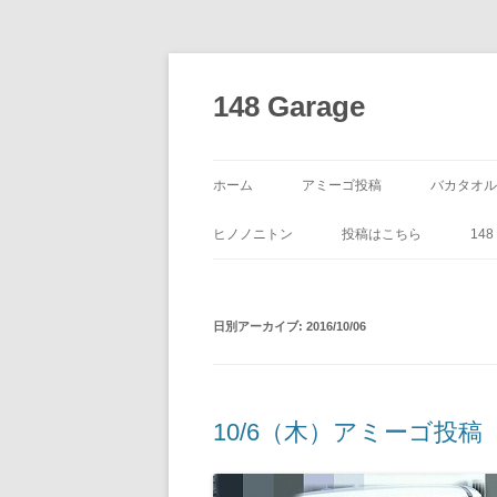
コ
ン
テ
148 Garage
ン
ツ
へ
ス
キ
ッ
ホーム
アミーゴ投稿
バカタオル
プ
ヒノノニトン
投稿はこちら
14
日別アーカイブ:
2016/10/06
10/6（木）アミーゴ投稿