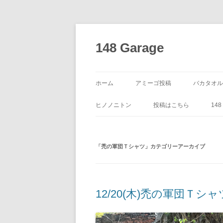
コ
ン
テ
148 Garage
ン
ツ
へ
ス
キ
ッ
ホーム
アミーゴ投稿
バカタオル
プ
ヒノノニトン
投稿はこちら
14
「
禿の軍団Ｔシャツ
」カテゴリーアーカイブ
12/20(木)禿の軍団Ｔシャ