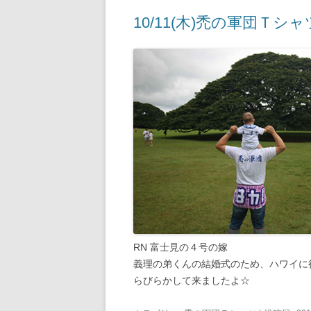
10/11(木)禿の軍団Ｔシャ
RN 富士見の４号の嫁
義理の弟くんの結婚式のため、ハワイに
らびらかして来ましたよ☆