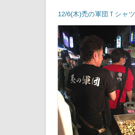
12/6(木)禿の軍団Ｔシャ