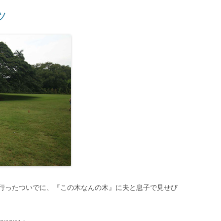
ツ
行ったついでに、『この木なんの木』に夫と息子で見せび