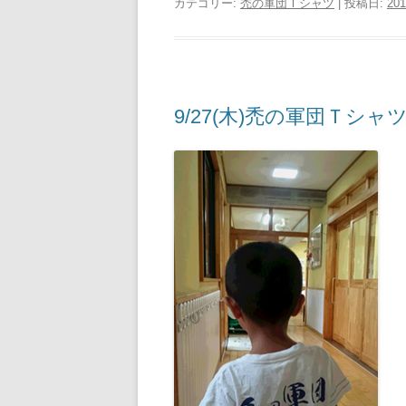
カテゴリー:
禿の軍団Ｔシャツ
| 投稿日:
201
9/27(木)禿の軍団Ｔシャ