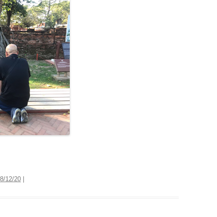
8/12/20
|