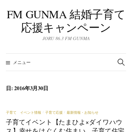
コ
FM GUNMA 結婚子育て
ン
テ
応援キャンペーン
ン
ツ
JORU 86.3 FM GUNMA
へ
ス
検
キ
索:
メニュー
ッ
プ
日:
2016年3月30日
子育て イベント情報
子育て応援
最新情報・お知らせ
/
/
子育てイベント
【たまひよ×ダイワハウ
ス】幸せをはぐくむ住まい。子育て住宅