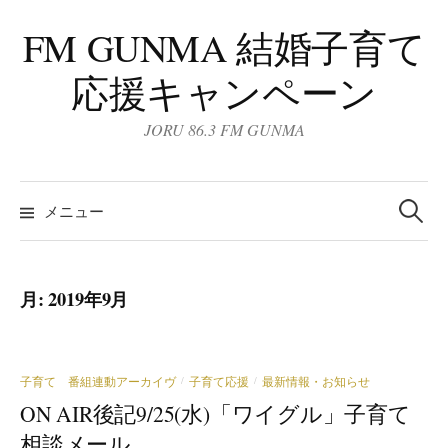
コ
FM GUNMA 結婚子育て
ン
テ
応援キャンペーン
ン
ツ
JORU 86.3 FM GUNMA
へ
ス
検
キ
索:
メニュー
ッ
プ
月:
2019年9月
子育て 番組連動アーカイヴ
子育て応援
最新情報・お知らせ
/
/
ON AIR後記9/25(水)「ワイグル」子育て
相談メール