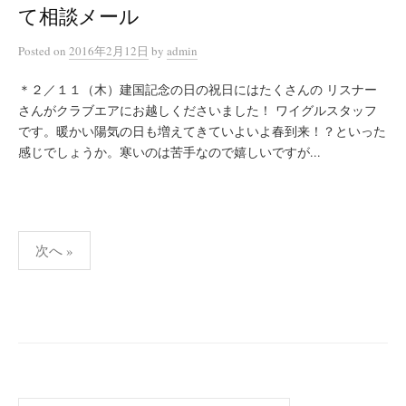
て相談メール
Posted
on
2016年2月12日
by
admin
＊２／１１（木）建国記念の日の祝日にはたくさんの リスナー
さんがクラブエアにお越しくださいました！ ワイグルスタッフ
です。暖かい陽気の日も増えてきていよいよ春到来！？といった
感じでしょうか。寒いのは苦手なので嬉しいですが...
投
次へ »
稿
の
ペ
ー
ジ