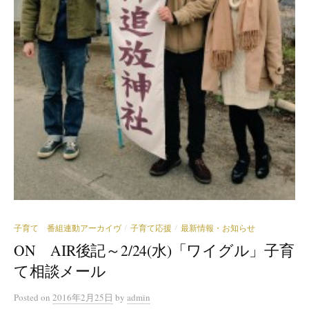
子育て 番組連動アーカイヴ
子育て応援
最新情報・お知らせ
/
/
ON AIR後記～2/24(水)「ワイグル」子育
て相談メール
Posted
on
2016年2月25日
by
admin