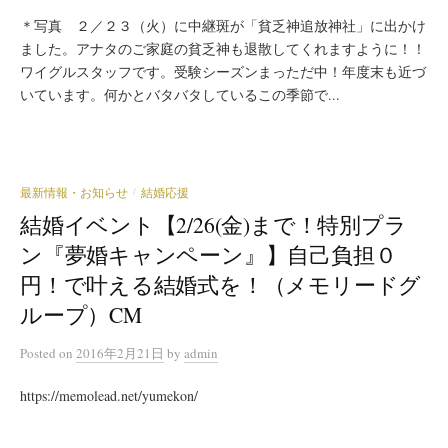
＊写真 ２／２３（火）に中継斑が「貧乏神追放神社」に出かけ
ました。アナタのご家庭の貧乏神も退散してくれますように！！
ワイグルスタッフです。受験シーズンまっただ中！年度末も近づ
いています。何かとバタバタしているこの季節で...
最新情報・お知らせ
結婚応援
/
結婚イベント【2/26(金)まで！特別プラ
ン『夢婚キャンペーン』】自己負担０
円！で叶える結婚式を！（メモリードグ
ループ）CM
Posted
on
2016年2月21日
by
admin
https://memolead.net/yumekon/