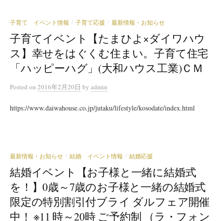
子育て イベント情報
子育て応援
最新情報・お知らせ
/
/
子育てイベント【たまひよ×ダイワハウ
ス】幸せをはぐくむ住まい。子育て住宅
「ハッピーハグ」(大和ハウス工業)ＣＭ
Posted
on
2016年2月20日
by
admin
https://www.daiwahouse.co.jp/jutaku/lifestyle/kosodate/index.html
最新情報・お知らせ
結婚 イベント情報
結婚応援
/
/
結婚イベント【お子様と一緒に結婚式
を！】0歳～7歳のお子様と一緒の結婚式
限定の特別割引付ブライ ダルフェア開催
中！ ※11 時～20時 ご予約制 （ラ・フォン