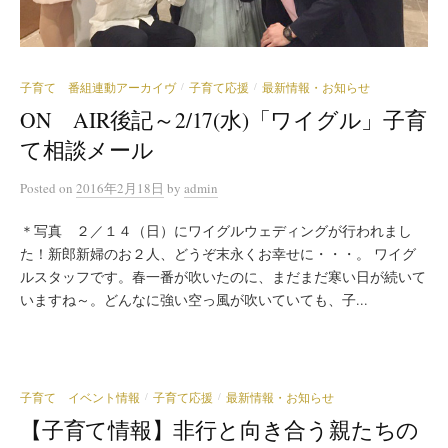
子育て 番組連動アーカイヴ
子育て応援
最新情報・お知らせ
/
/
ON AIR後記～2/17(水)「ワイグル」子育
て相談メール
Posted
on
2016年2月18日
by
admin
＊写真 ２／１４（日）にワイグルウェディングが行われまし
た！新郎新婦のお２人、どうぞ末永くお幸せに・・・。 ワイグ
ルスタッフです。春一番が吹いたのに、まだまだ寒い日が続いて
いますね～。どんなに強い空っ風が吹いていても、子...
子育て イベント情報
子育て応援
最新情報・お知らせ
/
/
【子育て情報】非行と向き合う親たちの