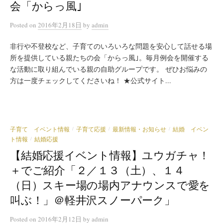
会「からっ風｣
Posted
on
2016年2月18日
by
admin
非行や不登校など、子育てのいろいろな問題を安心して話せる場
所を提供している親たちの会「からっ風｣。毎月例会を開催する
な活動に取り組んでいる親の自助グループです。 ぜひお悩みの
方は一度チェックしてくださいね！ ★公式サイト...
子育て イベント情報
子育て応援
最新情報・お知らせ
結婚 イベン
/
/
/
ト情報
結婚応援
/
【結婚応援イベント情報】ユウガチャ！
＋でご紹介「２／１３（土）、１４
（日）スキー場の場内アナウンスで愛を
叫ぶ！」＠軽井沢スノーパーク」
Posted
on
2016年2月12日
by
admin