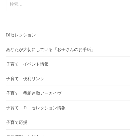
送
検
索:
り
DJセレクション
あなたが大切にしている「お子さんのお手紙」
子育て イベント情報
子育て 便利リンク
子育て 番組連動アーカイヴ
子育て ＤＪセレクション情報
子育て応援