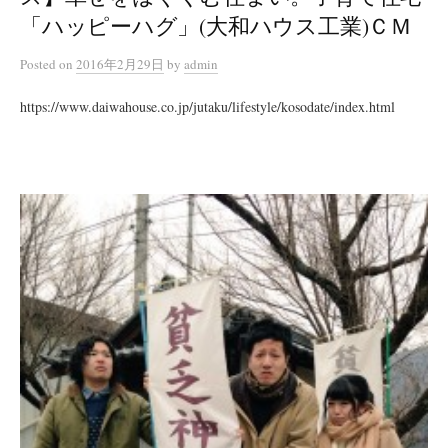
「ハッピーハグ」(大和ハウス工業)ＣＭ
Posted
on
2016年2月29日
by
admin
https://www.daiwahouse.co.jp/jutaku/lifestyle/kosodate/index.html