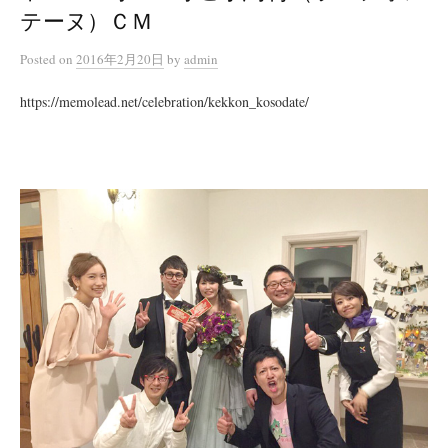
テーヌ）ＣＭ
Posted
on
2016年2月20日
by
admin
https://memolead.net/celebration/kekkon_kosodate/