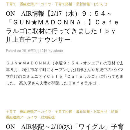
子育て 番組連動アーカイヴ
子育て応援
最新情報・お知らせ
/
/
ON AIR情報【2/17（水）９：５４～
「ＧＵＮ★ＭＡＤＯＮＮＡ」】Ｃａｆｅ
ラルゴに取材に行ってきました！ｂｙ
川上直子アナウンサー
Posted
on
2016年2月12日
by
admin
ＧＵＮ★ＭＡＤＯＮＮＡ（水曜９：５４～オンエア）の取材で去
年８月、桐生市琴平町にオープンした妊婦さんや育児中のパパマ
マ向けのコミュニティＣａｆｅ『Ｃａｆｅラルゴ』に行ってきま
した。 高久保さん夫妻が開業したＣａｆｅラルゴ...
子育て 番組連動アーカイヴ
子育て応援
最新情報・お知らせ
結婚
/
/
/
番組連動アーカイヴ
結婚応援
/
ON AIR後記～2/10(水)「ワイグル」子育