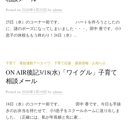
Posted
on
2020年3月25日
by
admin
25日（水）のコーナー前です。 ハートを作ろうとしたの
に、謎のポーズになってしまいました・・・。田中 香です。小3
息子の休校ももう終わり！26日（水）...
子育て 番組連動アーカイヴ
子育て応援
最新情報・お知らせ
/
/
ON AIR後記3/18(水)「ワイグル」子育て
相談メール
Posted
on
2020年3月19日
by
admin
18日（水）のコーナー前です。 田中 香です。今日も手抜
きのお弁当を持たせて、小3息子をスクールホームに送り出しま
した。（正確には、私が年長娘と先に家...