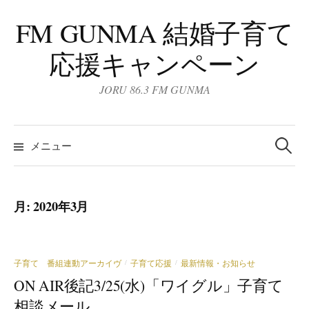
コ
FM GUNMA 結婚子育て
ン
テ
応援キャンペーン
ン
ツ
JORU 86.3 FM GUNMA
へ
ス
検
キ
索:
メニュー
ッ
プ
月:
2020年3月
子育て 番組連動アーカイヴ
子育て応援
最新情報・お知らせ
/
/
ON AIR後記3/25(水)「ワイグル」子育て
相談メール