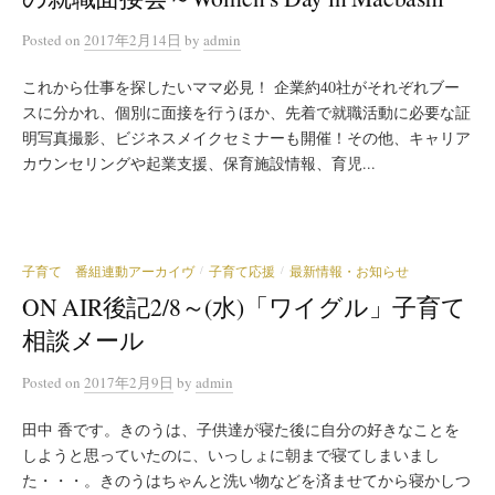
Posted
on
2017年2月14日
by
admin
これから仕事を探したいママ必見！ 企業約40社がそれぞれブー
スに分かれ、個別に面接を行うほか、先着で就職活動に必要な証
明写真撮影、ビジネスメイクセミナーも開催！その他、キャリア
カウンセリングや起業支援、保育施設情報、育児...
子育て 番組連動アーカイヴ
子育て応援
最新情報・お知らせ
/
/
ON AIR後記2/8～(水)「ワイグル」子育て
相談メール
Posted
on
2017年2月9日
by
admin
田中 香です。きのうは、子供達が寝た後に自分の好きなことを
しようと思っていたのに、いっしょに朝まで寝てしまいまし
た・・・。きのうはちゃんと洗い物などを済ませてから寝かしつ