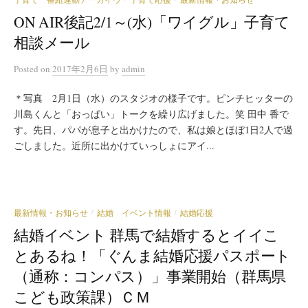
ON AIR後記2/1～(水)「ワイグル」子育て
相談メール
Posted
on
2017年2月6日
by
admin
＊写真 2月1日（水）のスタジオの様子です。ピンチヒッターの
川島くんと「おっぱい」トークを繰り広げました。笑 田中 香で
す。先日、パパが息子と出かけたので、私は娘とほぼ1日2人で過
ごしました。近所に出かけていっしょにアイ...
最新情報・お知らせ
結婚 イベント情報
結婚応援
/
/
結婚イベント 群馬で結婚するとイイこ
とあるね！「ぐんま結婚応援パスポート
（通称：コンパス）」事業開始（群馬県
こども政策課）ＣＭ