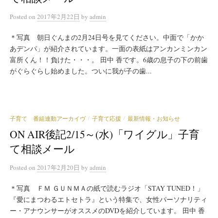
Posted
on
2017年2月22日
by
admin
＊写真 朝日ぐんまの2月24日号を見てください。中面で「かか
あデンパ」が紹介されています。一面の表紙はアンカンミンカン
富所くん！！負けた・・・。 田中 香です。6歳の息子の下の前歯
がぐらぐらし始めました。ついに我が子の歯...
子育て 番組連動アーカイヴ
子育て応援
最新情報・お知らせ
/
/
ON AIR後記2/15～(水)「ワイグル」子育
て相談メール
Posted
on
2017年2月20日
by
admin
＊写真 ＦＭ ＧＵＮＭＡの紙で読むラジオ「STAY TUNED！」
『愛にまつわるエトセトラ』という特集で、女性パーソナリティ
ー・アナウンサーがオススメのDVDを紹介しています。 田中 香