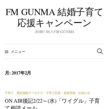
コ
FM GUNMA 結婚子育て
ン
テ
応援キャンペーン
ン
ツ
JORU 86.3 FM GUNMA
へ
ス
検
キ
索:
メニュー
ッ
プ
月:
2017年2月
子育て 番組連動アーカイヴ
子育て応援
最新情報・お知らせ
/
/
ON AIR後記2/22～(水)「ワイグル」子育
て相談メール