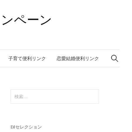
ャンペーン
検
索:
子育て便利リンク
恋愛結婚便利リンク
検
索:
DJセレクション