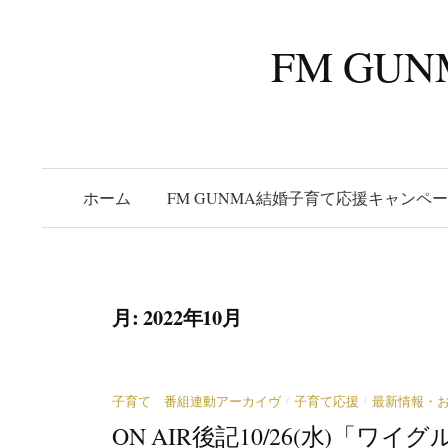
コ
ン
FM G
テ
ン
ツ
へ
ス
ホーム
FM GUNMA結婚子育て応援キャンペ
キ
ッ
プ
月:
2022年10月
/
/
子育て 番組連動アーカイヴ
子育て応援
最新情報・
ON AIR後記10/26(水)「