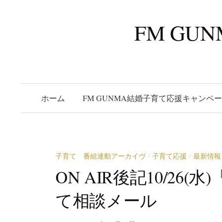
コ
ン
FM G
テ
ン
ツ
へ
ス
ホーム
FM GUNMA結婚子育て応援キャンペ
キ
ッ
プ
子育て 番組連動アーカイヴ
子育て応援
最新情報
/
/
ON AIR後記10/26
て相談メール