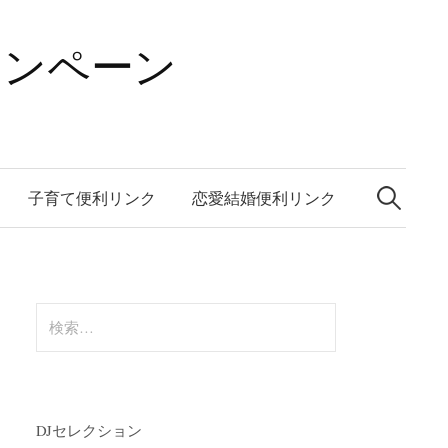
ャンペーン
検
索:
子育て便利リンク
恋愛結婚便利リンク
検
索:
DJセレクション