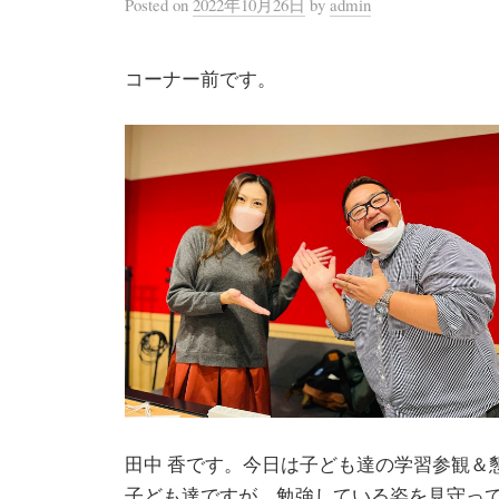
Posted
on
2022年10月26日
by
admin
コーナー前です。
田中 香です。今日は子ども達の学習参観＆
子ども達ですが、勉強している姿を見守っ