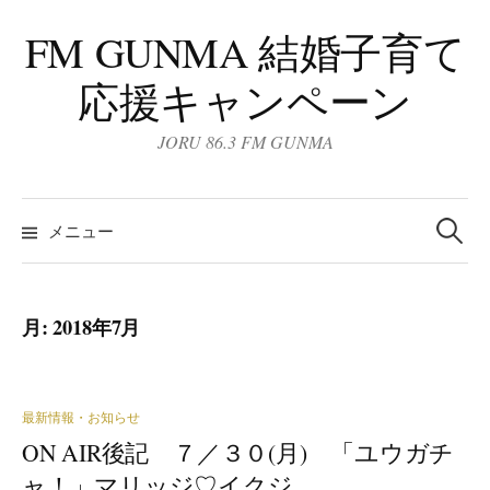
コ
FM GUNMA 結婚子育て
ン
テ
応援キャンペーン
ン
ツ
JORU 86.3 FM GUNMA
へ
ス
検
キ
索:
メニュー
ッ
プ
月:
2018年7月
最新情報・お知らせ
ON AIR後記 ７／３０(月) 「ユウガチ
ャ！」マリッジ♡イクジ