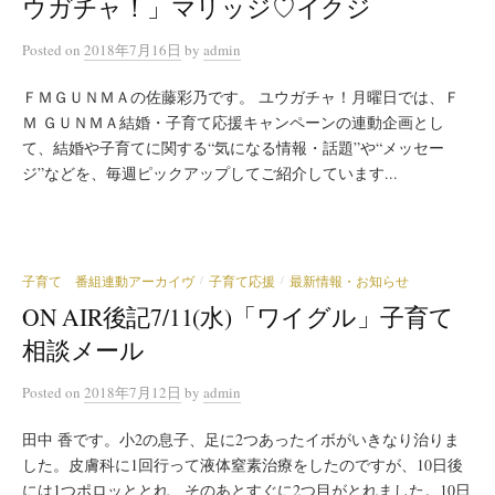
ウガチャ！」マリッジ♡イクジ
Posted
on
2018年7月16日
by
admin
ＦＭＧＵＮＭＡの佐藤彩乃です。 ユウガチャ！月曜日では、Ｆ
Ｍ ＧＵＮＭＡ結婚・子育て応援キャンペーンの連動企画とし
て、結婚や子育てに関する“気になる情報・話題”や“メッセー
ジ”などを、毎週ピックアップしてご紹介しています...
子育て 番組連動アーカイヴ
子育て応援
最新情報・お知らせ
/
/
ON AIR後記7/11(水)「ワイグル」子育て
相談メール
Posted
on
2018年7月12日
by
admin
田中 香です。小2の息子、足に2つあったイボがいきなり治りま
した。皮膚科に1回行って液体窒素治療をしたのですが、10日後
には1つポロッととれ、そのあとすぐに2つ目がとれました。10日