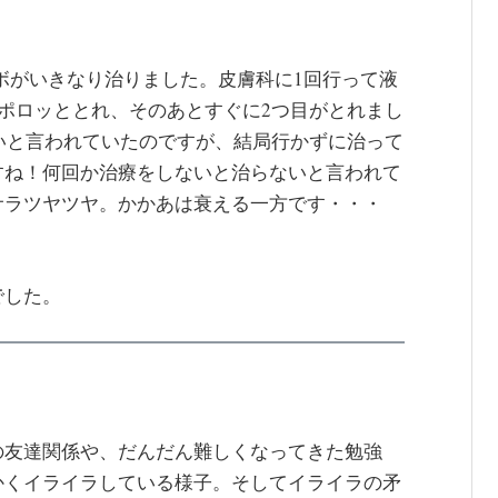
イボがいきなり治りました。皮膚科に1回行って液
つポロッととれ、そのあとすぐに2つ目がとれまし
さいと言われていたのですが、結局行かずに治って
すね！何回か治療をしないと治らないと言われて
サラツヤツヤ。かかあは衰える一方です・・・
でした。
の友達関係や、だんだん難しくなってきた勉強
かくイライラしている様子。そしてイライラの矛