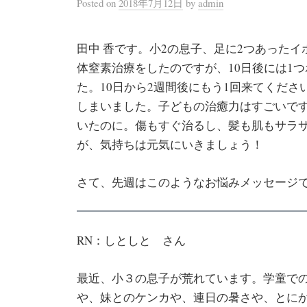
Posted
on
2018年7月12日
by
admin
田中 香です。小2の息子、足に2つあった
体窒素治療をしたのですが、10日後には1
た。10日から2週間後にもう1回来てくだ
しまいました。子どもの治癒力はすごいで
いたのに。傷もすぐ治るし、髪も肌もサラ
が、気持ちは元気にいきましょう！
さて、先週はこのようなお悩みメッセージ
RN：しとしと さん
最近、小３の息子が荒れています。学童で
や、妹とのケンカや、連日の暑さや、とに