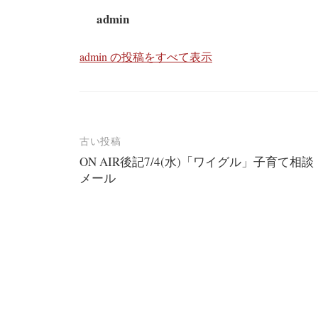
admin
admin の投稿をすべて表示
投
古い投稿
ON AIR後記7/4(水)「ワイグル」子育て相談
稿
メール
ナ
ビ
ゲ
ー
シ
ョ