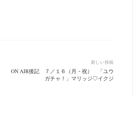
新しい投稿
ON AIR後記 ７／１６（月・祝） 「ユウ
ガチャ！」マリッジ♡イクジ