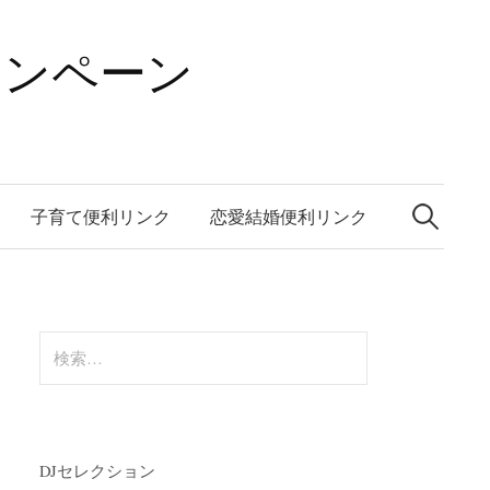
ャンペーン
検
索:
子育て便利リンク
恋愛結婚便利リンク
検
索:
DJセレクション