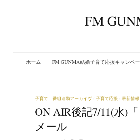
コ
ン
FM G
テ
ン
ツ
へ
ス
ホーム
FM GUNMA結婚子育て応援キャンペ
キ
ッ
プ
子育て 番組連動アーカイヴ
子育て応援
最新情報
/
/
ON AIR後記7/11
メール