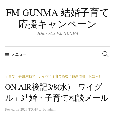
コ
FM GUNMA 結婚子育て
ン
テ
応援キャンペーン
ン
ツ
JORU 86.3 FM GUNMA
へ
ス
検
キ
索:
メニュー
ッ
プ
子育て 番組連動アーカイヴ
子育て応援
最新情報・お知らせ
/
/
ON AIR後記3/8(水)「ワイグ
ル」結婚・子育て相談メール
Posted
on
2023年3月9日
by
admin