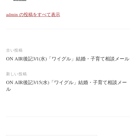
admin の投稿をすべて表示
投
古い投稿
ON AIR後記3/1(水)「ワイグル」結婚・子育て相談メール
稿
ナ
新しい投稿
ビ
ON AIR後記3/15(水)「ワイグル」結婚・子育て相談メー
ゲ
ル
ー
シ
ョ
ン