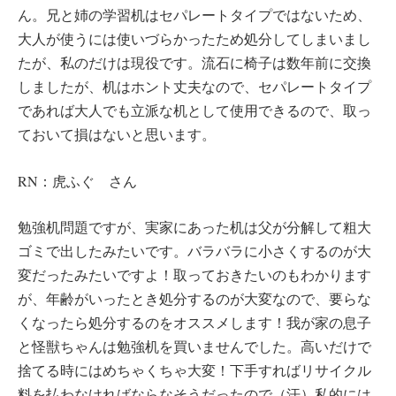
ん。兄と姉の学習机はセパレートタイプではないため、
大人が使うには使いづらかったため処分してしまいまし
たが、私のだけは現役です。流石に椅子は数年前に交換
しましたが、机はホント丈夫なので、セパレートタイプ
であれば大人でも立派な机として使用できるので、取っ
ておいて損はないと思います。
RN：虎ふぐ さん
勉強机問題ですが、実家にあった机は父が分解して粗大
ゴミで出したみたいです。バラバラに小さくするのが大
変だったみたいですよ！取っておきたいのもわかります
が、年齢がいったとき処分するのが大変なので、要らな
くなったら処分するのをオススメします！我が家の息子
と怪獣ちゃんは勉強机を買いませんでした。高いだけで
捨てる時にはめちゃくちゃ大変！下手すればリサイクル
料を払わなければならなそうだったので（汗）私的には