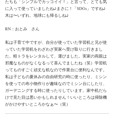
たちも「シンプルでカッコイイ！」と言って、とても気
に入って使っていましたね♪まさに！「SDGs」ですね♪
木は〜いずれ、地球にも帰るしね♪
RN：おとみ さん
私は子育て中ですが、自分が使っていた学習机と兄が使
っていた学習机をわざわざ実家へ受け取りに行きまし
た。軽トラをレンタルして、運びました。実家の両親は
邪魔なものがなくなるって喜んでましたね（笑）学習机
ってものすごく頑丈な机なので作業台に便利なんです。
私は子どもの夏休みの自由研究の時に使ったり、ミシン
を使っての布小物作りが趣味なのでミシン台にしたり、
ガーデニングする時に使ったりしています。家中机だら
けで見た目は悪いかもしれません！いいところは掃除機
がかけやすいところかなぁ〜（笑）