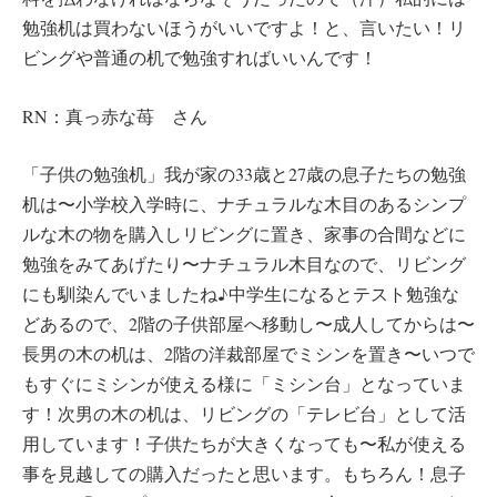
勉強机は買わないほうがいいですよ！と、言いたい！リ
ビングや普通の机で勉強すればいいんです！
RN：真っ赤な苺 さん
「子供の勉強机」我が家の33歳と27歳の息子たちの勉強
机は〜小学校入学時に、ナチュラルな木目のあるシンプ
ルな木の物を購入しリビングに置き、家事の合間などに
勉強をみてあげたり〜ナチュラル木目なので、リビング
にも馴染んでいましたね♪中学生になるとテスト勉強な
どあるので、2階の子供部屋へ移動し〜成人してからは〜
長男の木の机は、2階の洋裁部屋でミシンを置き〜いつで
もすぐにミシンが使える様に「ミシン台」となっていま
す！次男の木の机は、リビングの「テレビ台」として活
用しています！子供たちが大きくなっても〜私が使える
事を見越しての購入だったと思います。もちろん！息子