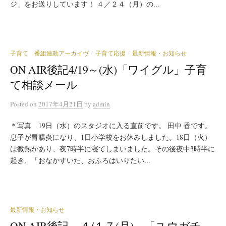
ジ」をお送りしています！ ４／２４（月）の...
子育て 番組連動アーカイヴ
子育て応援
最新情報・お知らせ
/
/
ON AIR後記4/19～(水)「ワイグル」子育
て相談メール
Posted
on
2017年4月21日
by
admin
＊写真 19日（水）のスタジオに入る直前です。 田中 香です。
息子が胃腸炎になり、1日小学校をお休みしました。18日（火）
は微熱があり、夜7時半に寝てしまいました。その後夜中3時半に
起き、「おなかすいた、おふろはいりたい...
最新情報・お知らせ
ON AIR後記 ４/１７(月) 「ユウガチ