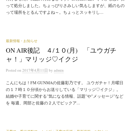
って処分しました。ちょっぴりさみしい気もしますが、紙のもの
って場所をとるんですよね～。ちょっとスッキリし...
最新情報・お知らせ
ON AIR後記 ４/１０(月) 「ユウガチ
ャ！」マリッジ♡イクジ
Posted
on
2017年4月11日
by
admin
こんにちは！FM GUNMAの佐藤彩乃です。 ユウガチャ！月曜日
の１７時１０分頃からお送りしている「マリッジ♡イクジ」。
結婚や子育てに関する”気になる情報、話題”や”メッセージ”など
を 毎週、岡部と佐藤の２人でピックア...