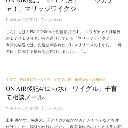
ャ！」マリッジ♡イクジ
Posted
on
2017年4月17日
by
admin
こんにちは！FM GUNMAの佐藤彩乃です。 ユウガチャ！月曜日
の１７時１０分頃からお送りしている「マリッジ♡イクジ」。
今回の放送では、先週公開されたプレスリリースの中から、「母
の日」に関する情報をお届けしました。 「...
子育て 番組連動アーカイヴ
子育て応援
最新情報・お知らせ
/
/
ON AIR後記4/12～(水)「ワイグル」子育
て相談メール
Posted
on
2017年4月13日
by
admin
田中 香です。先週末、子ども達の紙でできたおもちゃなどを片
付けました。雑誌の付録などです。保育園作品いくつかも思い切