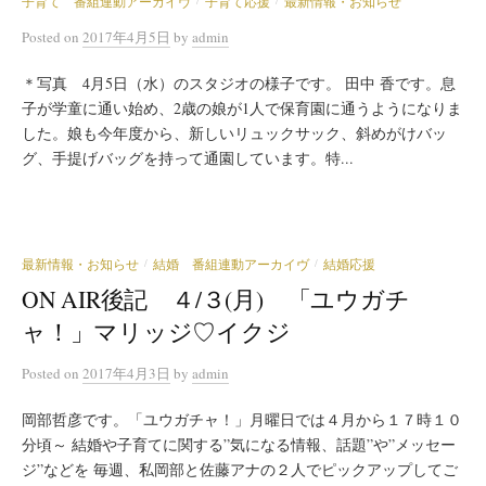
子育て 番組連動アーカイヴ
子育て応援
最新情報・お知らせ
/
/
Posted
on
2017年4月5日
by
admin
＊写真 4月5日（水）のスタジオの様子です。 田中 香です。息
子が学童に通い始め、2歳の娘が1人で保育園に通うようになりま
した。娘も今年度から、新しいリュックサック、斜めがけバッ
グ、手提げバッグを持って通園しています。特...
最新情報・お知らせ
結婚 番組連動アーカイヴ
結婚応援
/
/
ON AIR後記 ４/３(月) 「ユウガチ
ャ！」マリッジ♡イクジ
Posted
on
2017年4月3日
by
admin
岡部哲彦です。「ユウガチャ！」月曜日では４月から１７時１０
分頃～ 結婚や子育てに関する”気になる情報、話題”や”メッセー
ジ”などを 毎週、私岡部と佐藤アナの２人でピックアップしてご