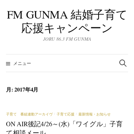
コ
FM GUNMA 結婚子育て
ン
テ
応援キャンペーン
ン
ツ
JORU 86.3 FM GUNMA
へ
ス
検
キ
索:
メニュー
ッ
プ
月:
2017年4月
子育て 番組連動アーカイヴ
子育て応援
最新情報・お知らせ
/
/
ON AIR後記4/26～(水)「ワイグル」子育
て相談メール