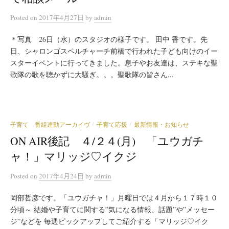
Posted
on
2017年4月27日
by
admin
＊写真 26日（水）のスタジオの様子です。 田中 香です。先
日、シャロンゴスペルチャーチ前橋で行われた子ども向けのイー
スターイベントに行ってきました。息子やお友達は、ステキな聖
歌隊の歌を聴かずに大騒ぎ。。。聖歌隊の皆さん...
子育て 番組連動アーカイヴ
子育て応援
最新情報・お知らせ
/
/
ON AIR後記 ４/２４(月) 「ユウガチ
ャ！」マリッジ♡イクジ
Posted
on
2017年4月24日
by
admin
岡部哲彦です。「ユウガチャ！」月曜日では４月から１７時１０
分頃～ 結婚や子育てに関する”気になる情報、話題”や”メッセー
ジ”などを 毎週ピックアップしてご紹介する「マリッジ♡イク