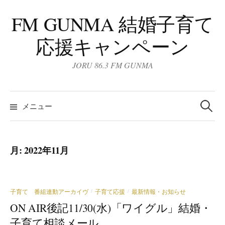
コ
FM GUNMA 結婚子育て
ン
テ
応援キャンペーン
ン
ツ
JORU 86.3 FM GUNMA
へ
ス
検
キ
索:
メニュー
ッ
プ
月:
2022年11月
子育て 番組連動アーカイヴ
子育て応援
最新情報・お知らせ
/
/
ON AIR後記11/30(水)「ワイグル」結婚・
子育て相談メール