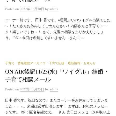
Posted
on
2022年11月30日
by
admin
コーナー前です。 田中 香です。4週間ぶりのワイグル出演でした
～！たくさんお休みしてごめんなさい！内藤さんと子育てトー
ク！楽しいですね～！ さて、先週の相談をふりかえりましょ
う。 RN：今回は名無しですいません さん こ...
子育て 番組連動アーカイヴ
子育て応援
最新情報・お知らせ
/
/
ON AIR後記11/23(水)「ワイグル」結婚・
子育て相談メール
Posted
on
2022年11月25日
by
admin
田中 香です。祝日なので、またコーナーをお休みしてしまいま
した・・・。来週は必ず出演します！ まずは、お礼のメッセー
ジです。 RN：匿名希望の犬。 さん 先日はメッセージを取り上