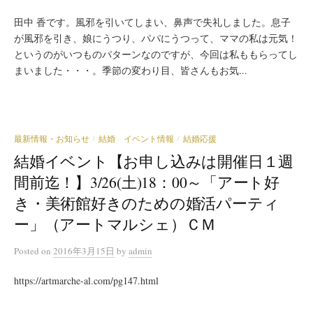
田中 香です。風邪を引いてしまい、鼻声で失礼しました。息子
が風邪を引き、娘にうつり、パパにうつって、ママの私は元気！
というのがいつものパターンなのですが、今回は私ももらってし
まいました・・・。季節の変わり目、皆さんもお気...
最新情報・お知らせ
結婚 イベント情報
結婚応援
/
/
結婚イベント【お申し込みは開催日１週
間前迄！】3/26(土)18：00～「アート好
き・美術館好きのための婚活パーティ
ー」（アートマルシェ）ＣＭ
Posted
on
2016年3月15日
by
admin
https://artmarche-al.com/pg147.html