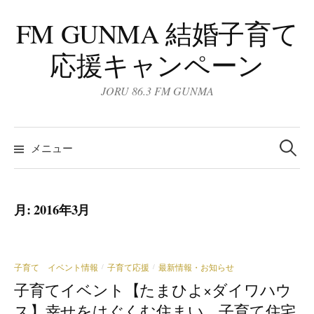
コ
FM GUNMA 結婚子育て
ン
テ
応援キャンペーン
ン
ツ
JORU 86.3 FM GUNMA
へ
ス
検
キ
索:
メニュー
ッ
プ
月:
2016年3月
子育て イベント情報
子育て応援
最新情報・お知らせ
/
/
子育てイベント
【たまひよ×ダイワハウ
ス】幸せをはぐくむ住まい。子育て住宅