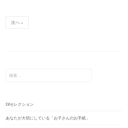
投
次へ »
稿
の
ペ
ー
ジ
送
検
索:
り
DJセレクション
あなたが大切にしている「お子さんのお手紙」