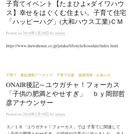
子育てイベント【たまひよ×ダイワハウ
ス】幸せをはぐくむ住まい。子育て住宅
「ハッピーハグ」(大和ハウス工業)ＣＭ
Posted
on
2016年3月20日
by
admin
https://www.daiwahouse.co.jp/jutaku/lifestyle/kosodate/index.html
子育て 番組連動アーカイヴ
子育て応援
最新情報・お知らせ
/
/
ONAIR後記～ユウガチャ！フォーカス
「子供の肥満とやせすぎ」 ｂｙ岡部哲
彦アナウンサー
Posted
on
2016年3月18日
by
admin
３／１８「ユウガチャ！フォーカス」では 子育てに関連して
「子供の肥満とやせすぎ」の現状や注意点に迫りました。 大人