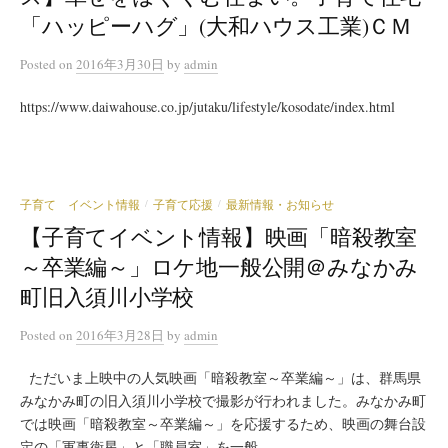
「ハッピーハグ」(大和ハウス工業)ＣＭ
Posted
on
2016年3月30日
by
admin
https://www.daiwahouse.co.jp/jutaku/lifestyle/kosodate/index.html
子育て イベント情報
子育て応援
最新情報・お知らせ
/
/
【子育てイベント情報】映画「暗殺教室
～卒業編～」ロケ地一般公開＠みなかみ
町旧入須川小学校
Posted
on
2016年3月28日
by
admin
ただいま上映中の人気映画「暗殺教室～卒業編～」は、群馬県
みなかみ町の旧入須川小学校で撮影が行われました。みなかみ町
では映画「暗殺教室～卒業編～」を応援するため、映画の舞台設
定の「軍事衛星」と「職員室」を一般...