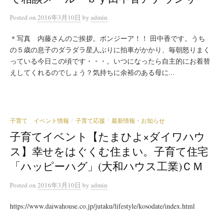
Posted
on
2016年3月10日
by
admin
＊写真 内藤さんのご挨拶。ボンジーア！！ 田中香です。うち
の５歳の息子のダラダラ星人ぶりに拍車がかかり、毎朝怒りまく
っている今日この頃です・・・。いつになったら自主的にお着替
えしてくれるのでしょう？気持ちに余裕のある母に...
子育て イベント情報
子育て応援
最新情報・お知らせ
/
/
子育てイベント【たまひよ×ダイワハウ
ス】幸せをはぐくむ住まい。子育て住宅
「ハッピーハグ」(大和ハウス工業)ＣＭ
Posted
on
2016年3月10日
by
admin
https://www.daiwahouse.co.jp/jutaku/lifestyle/kosodate/index.html