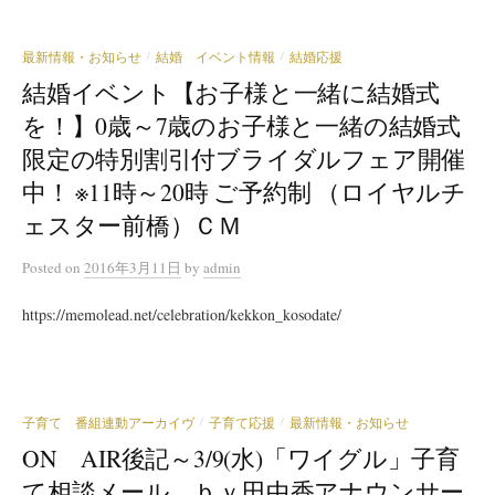
最新情報・お知らせ
結婚 イベント情報
結婚応援
/
/
結婚イベント【お子様と一緒に結婚式
を！】0歳～7歳のお子様と一緒の結婚式
限定の特別割引付ブライダルフェア開催
中！ ※11時～20時 ご予約制 （ロイヤルチ
ェスター前橋）ＣＭ
Posted
on
2016年3月11日
by
admin
https://memolead.net/celebration/kekkon_kosodate/
子育て 番組連動アーカイヴ
子育て応援
最新情報・お知らせ
/
/
ON AIR後記～3/9(水)「ワイグル」子育
て相談メール ｂｙ田中香アナウンサー