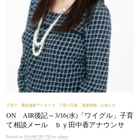
子育て 番組連動アーカイヴ
子育て応援
最新情報・お知らせ
/
/
ON AIR後記～3/16(水)「ワイグル」子育
て相談メール ｂｙ田中香アナウンサ
Posted
on
2016年3月17日
by
admin