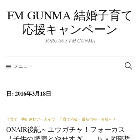
コ
FM GUNMA 結婚子育て
ン
テ
応援キャンペーン
ン
ツ
JORU 86.3 FM GUNMA
へ
ス
検
キ
索:
メニュー
ッ
プ
日:
2016年3月18日
子育て 番組連動アーカイヴ
子育て応援
最新情報・お知らせ
/
/
ONAIR後記～ユウガチャ！フォーカス
「子供の肥満とやせすぎ」 ｂｙ岡部哲