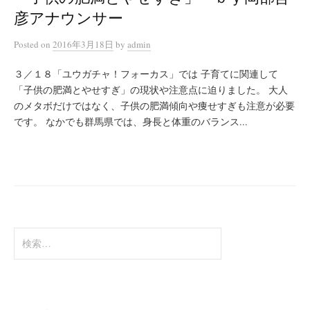
彦アナウンサー
Posted
on
2016年3月18日
by
admin
３／１８「ユウガチャ！フォーカス」では 子育てに関連して
「子供の肥満とやせすぎ」の現状や注意点に迫りました。 大人
のメタボだけではなく、子供の肥満傾向や痩せすぎも注意が必要
です。 なかでも群馬県では、身長と体重のバランス...
検
索: