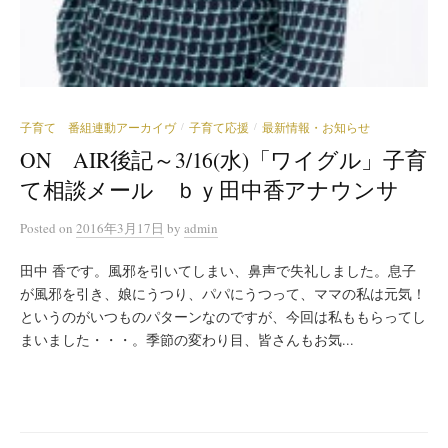
子育て 番組連動アーカイヴ
子育て応援
最新情報・お知らせ
/
/
ON AIR後記～3/16(水)「ワイグル」子育
て相談メール ｂｙ田中香アナウンサ
Posted
on
2016年3月17日
by
admin
田中 香です。風邪を引いてしまい、鼻声で失礼しました。息子
が風邪を引き、娘にうつり、パパにうつって、ママの私は元気！
というのがいつものパターンなのですが、今回は私ももらってし
まいました・・・。季節の変わり目、皆さんもお気...