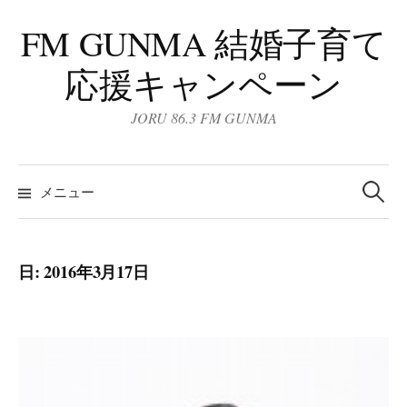
コ
FM GUNMA 結婚子育て
ン
テ
応援キャンペーン
ン
ツ
JORU 86.3 FM GUNMA
へ
ス
検
キ
索:
メニュー
ッ
プ
日:
2016年3月17日