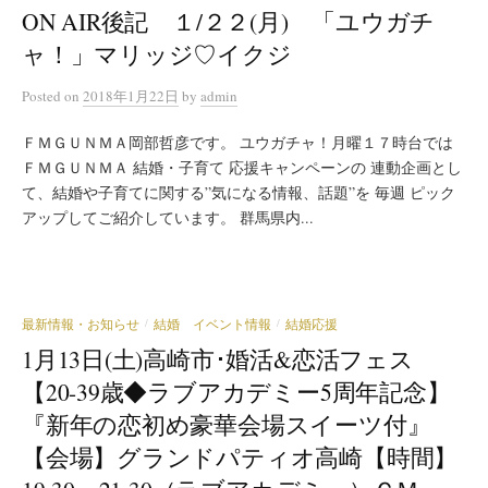
ON AIR後記 １/２２(月) 「ユウガチ
ャ！」マリッジ♡イクジ
Posted
on
2018年1月22日
by
admin
ＦＭＧＵＮＭＡ岡部哲彦です。 ユウガチャ！月曜１７時台では
ＦＭＧＵＮＭＡ 結婚・子育て 応援キャンペーンの 連動企画とし
て、結婚や子育てに関する”気になる情報、話題”を 毎週 ピック
アップしてご紹介しています。 群馬県内...
最新情報・お知らせ
結婚 イベント情報
結婚応援
/
/
1月13日(土)高崎市･婚活&恋活フェス
【20-39歳◆ラブアカデミー5周年記念】
『新年の恋初め豪華会場スイーツ付』
【会場】グランドパティオ高崎【時間】