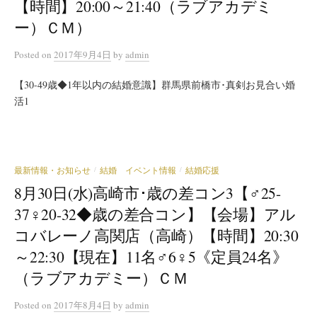
【時間】20:00～21:40（ラブアカデミ
ー）ＣＭ）
Posted
on
2017年9月4日
by
admin
【30-49歳◆1年以内の結婚意識】群馬県前橋市･真剣お見合い婚
活1
最新情報・お知らせ
結婚 イベント情報
結婚応援
/
/
8月30日(水)高崎市･歳の差コン3【♂25-
37♀20-32◆歳の差合コン】【会場】アル
コバレーノ高関店（高崎）【時間】20:30
～22:30【現在】11名♂6♀5《定員24名》
（ラブアカデミー）ＣＭ
Posted
on
2017年8月4日
by
admin