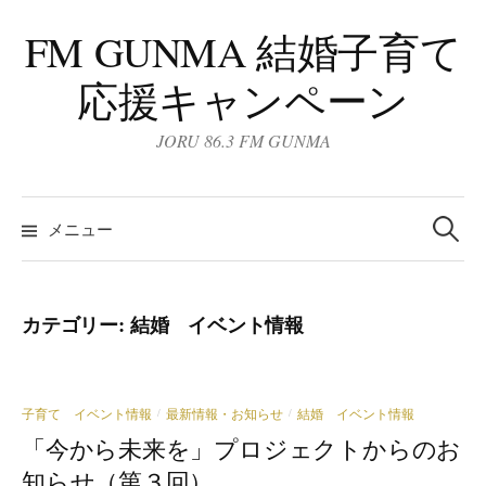
コ
FM GUNMA 結婚子育て
ン
テ
応援キャンペーン
ン
ツ
JORU 86.3 FM GUNMA
へ
ス
検
キ
索:
メニュー
ッ
プ
カテゴリー:
結婚 イベント情報
子育て イベント情報
最新情報・お知らせ
結婚 イベント情報
/
/
「今から未来を」プロジェクトからのお
知らせ（第３回）