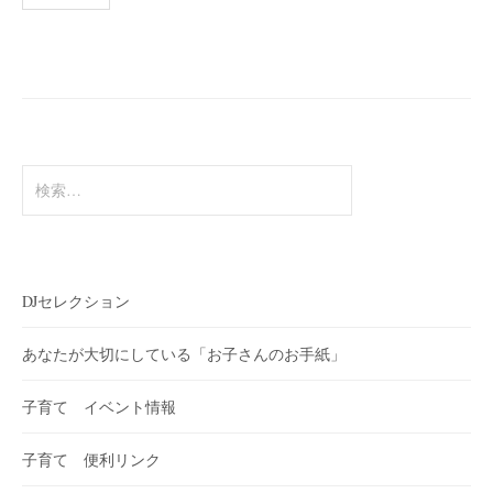
稿
の
ペ
ー
ジ
送
検
索:
り
DJセレクション
あなたが大切にしている「お子さんのお手紙」
子育て イベント情報
子育て 便利リンク