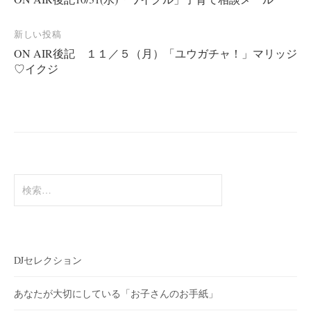
稿
ナ
新しい投稿
ビ
ON AIR後記 １１／５（月）「ユウガチャ！」マリッジ
ゲ
♡イクジ
ー
シ
ョ
ン
検
索:
DJセレクション
あなたが大切にしている「お子さんのお手紙」