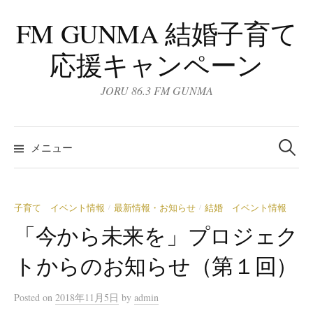
コ
FM GUNMA 結婚子育て
ン
テ
応援キャンペーン
ン
ツ
JORU 86.3 FM GUNMA
へ
ス
検
キ
索:
メニュー
ッ
プ
子育て イベント情報
最新情報・お知らせ
結婚 イベント情報
/
/
「今から未来を」プロジェク
トからのお知らせ（第１回）
Posted
on
2018年11月5日
by
admin